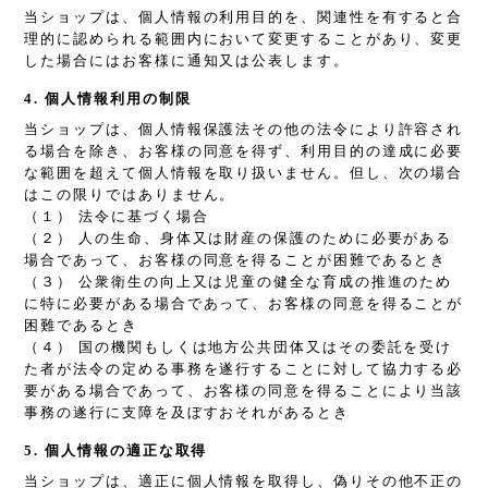
当ショップは、個人情報の利用目的を、関連性を有すると合
理的に認められる範囲内において変更することがあり、変更
した場合にはお客様に通知又は公表します。
4. 個人情報利用の制限
当ショップは、個人情報保護法その他の法令により許容され
る場合を除き、お客様の同意を得ず、利用目的の達成に必要
な範囲を超えて個人情報を取り扱いません。但し、次の場合
はこの限りではありません。
（１） 法令に基づく場合
（２） 人の生命、身体又は財産の保護のために必要がある
場合であって、お客様の同意を得ることが困難であるとき
（３） 公衆衛生の向上又は児童の健全な育成の推進のため
に特に必要がある場合であって、お客様の同意を得ることが
困難であるとき
（４） 国の機関もしくは地方公共団体又はその委託を受け
た者が法令の定める事務を遂行することに対して協力する必
要がある場合であって、お客様の同意を得ることにより当該
事務の遂行に支障を及ぼすおそれがあるとき
5. 個人情報の適正な取得
当ショップは、適正に個人情報を取得し、偽りその他不正の