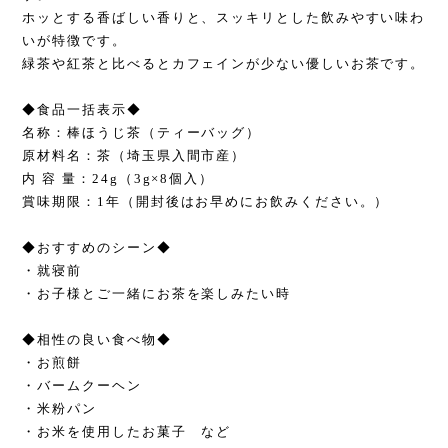
ホッとする香ばしい香りと、スッキリとした飲みやすい味わ
いが特徴です。
緑茶や紅茶と比べるとカフェインが少ない優しいお茶です。
◆食品一括表示◆
名称：棒ほうじ茶（ティーバッグ）
原材料名：茶（埼玉県入間市産）
内 容 量：24g（3g×8個入）
賞味期限：1年（開封後はお早めにお飲みください。）
◆おすすめのシーン◆
・就寝前
・お子様とご一緒にお茶を楽しみたい時
◆相性の良い食べ物◆
・お煎餅
・バームクーヘン
・米粉パン
・お米を使用したお菓子 など