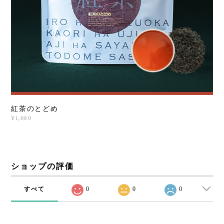
紅茶のとどめ
¥1,080
ショップの評価
すべて
0
0
0