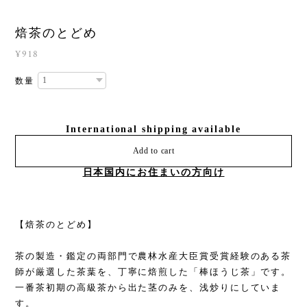
焙茶のとどめ
¥918
数量
International shipping available
Add to cart
日本国内にお住まいの方向け
【焙茶のとどめ】
茶の製造・鑑定の両部門で農林水産大臣賞受賞経験のある茶
師が厳選した茶葉を、丁寧に焙煎した「棒ほうじ茶」です。
一番茶初期の高級茶から出た茎のみを、浅炒りにしていま
す。