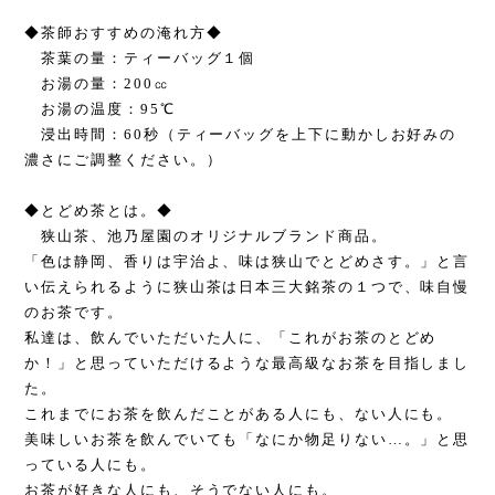
◆茶師おすすめの淹れ方◆
茶葉の量：ティーバッグ１個
お湯の量：200㏄
お湯の温度：95℃
浸出時間：60秒（ティーバッグを上下に動かしお好みの
濃さにご調整ください。）
◆とどめ茶とは。◆
狭山茶、池乃屋園のオリジナルブランド商品。
「色は静岡、香りは宇治よ、味は狭山でとどめさす。」と言
い伝えられるように狭山茶は日本三大銘茶の１つで、味自慢
のお茶です。
私達は、飲んでいただいた人に、「これがお茶のとどめ
か！」と思っていただけるような最高級なお茶を目指しまし
た。
これまでにお茶を飲んだことがある人にも、ない人にも。
美味しいお茶を飲んでいても「なにか物足りない…。」と思
っている人にも。
お茶が好きな人にも、そうでない人にも。